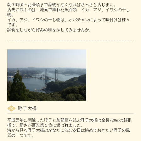
朝７時頃～お昼頃まで品物がなくなればさっさと店じまい。
店先に並ぶのは、地元で獲れた魚介類、イカ、アジ、イワシの干し
物。
イカ、アジ、イワシの干し物は、オバチャンによって味付けは様々
です。
試食をしながら好みの味を探してみませんか。
呼子大橋
平成元年に開通した呼子と加部島を結ぶ呼子大橋は全長728mの斜張
橋で、新さが百景第１位に選ばれました。
港から見る呼子大橋のかなたに沈む夕日は眺めておきたい呼子の風
景の一つです。