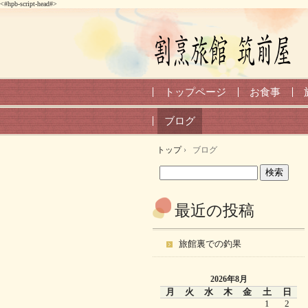
<#hpb-script-head#>
トップページ
お食事
ブログ
トップ
›
ブログ
最近の投稿
旅館裏での釣果
2026年8月
月
火
水
木
金
土
日
1
2